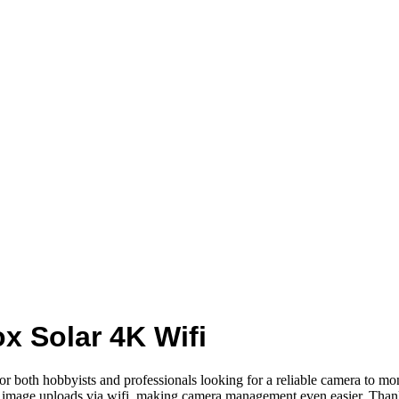
x Solar 4K Wifi
r both hobbyists and professionals looking for a reliable camera to mon
y image uploads via wifi, making camera management even easier. Thanks