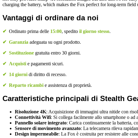
charging the battery, which makes the Fox perfect for long-term field 
Vantaggi di ordinare da noi
✔
Ordinato prima delle
15:00
, spedito
il giorno stesso
.
✔
Garanzia
adeguata su ogni prodotto.
✔
Sostituzione
gratuita entro 30 giorni.
✔
Acquisti
e pagamenti sicuri.
✔
14 giorni
di diritto di recesso.
✔
Reparto ricambi
e assistenza di proprietà.
Caratteristiche principali di Stealth G
Risoluzione 4K
: Acquisizione di immagini ultra nitide con ris
Connettività Wifi
: Si collega facilmente allo smartphone o ad a
Pannello solare integrato
: Carica continuamente la batteria, co
Sensore di movimento avanzato
: La telecamera rileva rapida
Design impermeabile
: La Fox è costruita per resistere alle co