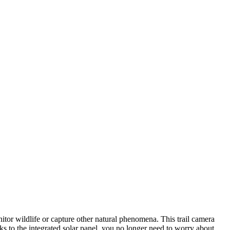
itor wildlife or capture other natural phenomena. This trail camera
 to the integrated solar panel, you no longer need to worry about