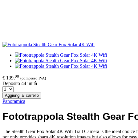
00
€ 139,
(compreso IVA)
Deposito 44 unità
Aggiungi al carrello
Panoramica
Fototrappola
Stealth Gear Fo
The Stealth Gear Fox Solar 4K Wifi Trail Camera is the ideal choice fo
not only provides sharp 4K resolution images but also allows for eas