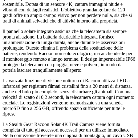
sostenibile. Dotata di un sensore 4K, cattura immagini nitide e
vibranti con dettagli realistici. L'obiettivo grandangolare da 120
gradi offre un ampio campo visivo per non perdere nulla, sia che si
tratti di animali selvatici che di attività intorno alla proprietà.
Il pannello solare integrato assicura che la telecamera sia sempre
pronta all'azione. La batteria ricaricabile integrata fornisce
un'alimentazione di lunga durata, anche durante le osservazioni
prolungate. Questo elimina il problema della sostituzione delle
batterie, rendendo Racoon non solo ecologico, ma anche ideale per
il monitoraggio remoto a lungo termine. Il design impermeabile IP66
protegge la telecamera da pioggia, neve e polvere, in modo da
poterla lasciare tranquillamente all'aperto.
L'avanzata funzione di visione notturna di Racoon utilizza LED a
infrarossi per registrare filmati cristallini fino a 20 metri di distanza,
anche nel buio più completo, senza disturbare gli animali. Con una
velocità di scatto di 0,2 secondi, la telecamera cattura ogni momento
cruciale. Le registrazioni vengono memorizzate su una scheda
microSD fino a 256 GB, offrendo spazio sufficiente per tutte le
riprese.
La Stealth Gear Racoon Solar 4K Trail Camera viene fornita
completa di tutti gli accessori necessari per un utilizzo immediato.
Nella confezione troverete una cinghia di montaggio, un cavo USB