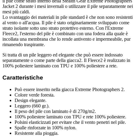
il pile come strato interno della Stealth Gear Extreme Photographers
Jacket 2 durante i mesi invernali o utilizzare il pile separatamente nei
mesi più caldi.
Lo svantaggio dei materiali in pile standard è che non sono resistenti
al vento o all'acqua. Il pile è stato originariamente sviluppato come
strato isolante sotto uno strato protettivo esterno. Con l'Extreme
Fleece2, l'esterno del pile è combinato con una fodera alla quale è
incollata una membrana che lo rende antivento e impermeabile, pur
rimanendo traspirante.
Si tratta di un pile leggero ed elegante che può essere indossato
separatamente o come parte della giacca2. Il Fleece2 è realizzato in
100% poliestere laminato con TPU e 100% poliestere a rete.
Caratteristiche
Può essere inserito nella giacca Extreme Photographers 2.
Colore verde foresta.
Design elegante.
Leggero (660 gr.).
Il peso del pile con laminato è di 270g/m2.
100% poliestere laminato con TPU e rete 100% poliestere.
Polsini elasticizzati per evitare che il vento penetri nel pile.
Spalle rinforzate in 100% nylon.
Resistente alla pioggia.