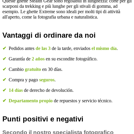
Queste ghette Stealth Gear sono regolabili in lunghezza: corte per gli
scarponi da trekking e più lunghe per gli stivali di gomma, ad
esempio. Le ghette Extreme sono ideali per molti tipi di attività
all'aperto, come la fotografia urbana e naturalistica.
Vantaggi di ordinare da noi
✔
Pedidos antes
de las 3
de la tarde, enviados
el mismo día
.
✔
Garantía de
2 años
en su escondite fotográfico.
✔
Cambio
gratuito
en 30 días.
✔
Compra y pago
seguros
.
✔
14 días
de derecho de devolución.
✔
Departamento propio
de repuestos y servicio técnico.
Punti positivi e negativi
Secondo il nostro specialista fotografico