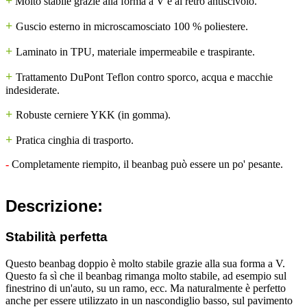
+
Molto stabile grazie alla forma a V e al retro antiscivolo.
+
Guscio esterno in microscamosciato 100 % poliestere.
+
Laminato in TPU, materiale impermeabile e traspirante.
+
Trattamento DuPont Teflon contro sporco, acqua e macchie
indesiderate.
+
Robuste cerniere YKK (in gomma).
+
Pratica cinghia di trasporto.
-
Completamente riempito, il beanbag può essere un po' pesante.
Descrizione:
Stabilità perfetta
Questo beanbag doppio è molto stabile grazie alla sua forma a V.
Questo fa sì che il beanbag rimanga molto stabile, ad esempio sul
finestrino di un'auto, su un ramo, ecc. Ma naturalmente è perfetto
anche per essere utilizzato in un nascondiglio basso, sul pavimento