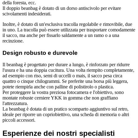
della foresta, ecc.
Il doppio beanbag è dotato di un dorso antiscivolo per evitare
scivolamenti indesiderati.
Inoltre, è dotato di un'esclusiva tracolla regolabile e rimovibile, due
in uno. La tracolla può essere utilizzata per trasportare comodamente
il sacco, ma anche per fissarlo saldamente a un ramo o a una
recinzione.
Design robusto e durevole
Il beanbag è progettato per durare a lungo, è rinforzato per ridurre
l'usura e ha una doppia cucitura. Una volta riempito completamente,
ad esempio con riso, semi di uccelli o mais, il sacco pesa circa
quattro o cinque chilogrammi. Se preferite una borsa più leggera,
potete riempirla anche con palline di polistirolo o plastica.
Per proteggere la vostra preziosa fotocamera e l'obiettivo, sono
montate robuste cerniere YKK in gomma che non graffiano
l'attrezzatura.
La beanbag è dotata di un pratico scomparto aggiuntivo sul retro,
ideale per riporre un copriobiettivo, una scheda di memoria o altri
piccoli accessori.
Esperienze dei nostri specialisti